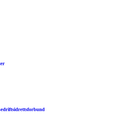
ter
edriftsidrettsforbund