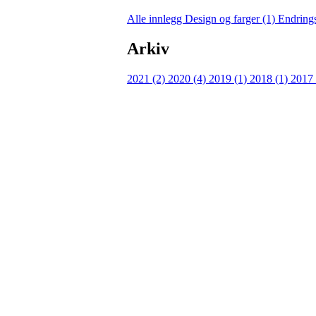
Alle innlegg
Design og farger (1)
Endring
Arkiv
2021 (2)
2020 (4)
2019 (1)
2018 (1)
2017
IL Harding
Hordatun klubbhus, 5781 Lofthus
Org. nr: 987 634 243
E-post:
post@ilharding.no
Leiar/Kontakt: Ingvild Lutro, tlf 919 12 195