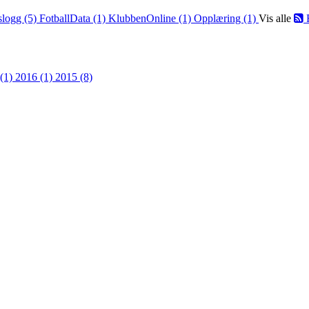
slogg (5)
FotballData (1)
KlubbenOnline (1)
Opplæring (1)
Vis alle
 (1)
2016 (1)
2015 (8)