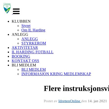
Veksle
navigasjon
KLUBBEN
Styret
Om IL Harding
ANLEGG
ANLEGG
STYRKEROM
AKTIVITETAR
IL HARDING FOTBALL
BOOKING
KONTAKT OSS
BLI MEDLEM
BLI MEDLEM
INFORMASJON KRING MEDLEMSKAP
Flere instruksjonsv
Postet av
IdrettenOnline
den
14. jan 2021