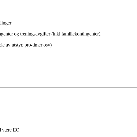
dinger
enter og treningsavgifter (inkl familiekontingenter).
 av utstyr, pro-timer osv)
al være EO