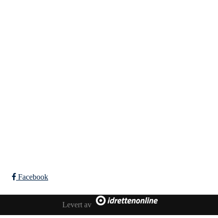
IL Harding
Hordatun klubbhus, 5781 Lofthus
Org. nr: 987 634 243
E-post:
post@ilharding.no
Leiar/Kontakt: Ingvild Lutro, tlf 919 12 195
Bli medlem!
Trykk her for innmelding
Facebook
Levert av