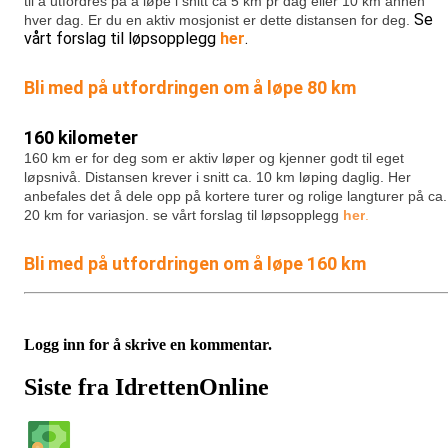
til å utfordres på å løpe i snitt ca 5 km pr dag eller 10 km annen
Se
hver dag. Er du en aktiv mosjonist er dette distansen for deg.
vårt forslag til løpsopplegg
her
.
Bli med på utfordringen om å løpe 80 km
160 kilometer
160 km er for deg som er aktiv løper og kjenner godt til eget
løpsnivå. Distansen krever i snitt ca. 10 km løping daglig. Her
anbefales det å dele opp på kortere turer og rolige langturer på ca.
20 km for variasjon.
se vårt forslag til løpsopplegg
her
.
Bli med på utfordringen om å løpe 160 km
Logg inn for å skrive en kommentar.
Siste fra IdrettenOnline