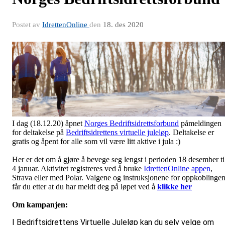
Postet av
IdrettenOnline
den
18. des 2020
I dag (18.12.20) åpnet
Norges Bedriftsidrettsforbund
påmeldingen
for deltakelse på
Bedriftsidrettens virtuelle juleløp
. Deltakelse er
gratis og åpent for alle som vil være litt aktive i jula :)
Her er det om å gjøre å bevege seg lengst i perioden 18 desember ti
4 januar. Aktivitet registreres ved å bruke
IdrettenOnline appen
,
Strava eller med Polar. Valgene og instruksjonene for oppkoblinge
får du etter at du har meldt deg på løpet ved å
klikke her
Om kampanjen:
I Bedriftsidrettens Virtuelle Juleløp kan du selv velge om